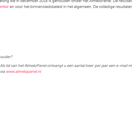
speiling die in december 2018 is gehouden onder het AlmeloPanel. De resulta
nitor
en voor het binnenstadsbeleid in het algemeen. De volledige resultate
 ouder?
Als lid van het AlmeloPanel ontvangt u een aantal keer per jaar een e-mail m
 via
www.almelopanel.nl