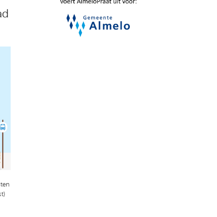
ad
cten
t)