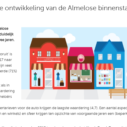
de ontwikkeling van de Almelose binnenst
elose
duidelijk
ee jaren.
ruit’ is
17 naar
jn veel
erde (71%)
als in
aardering
lmeloërs
ertarieven voor de auto krijgen de laagste waardering (4,7). Een aantal aspe
 en winkels) en sfeer krijgen ten opzichte van voorgaande jaren een (beperk