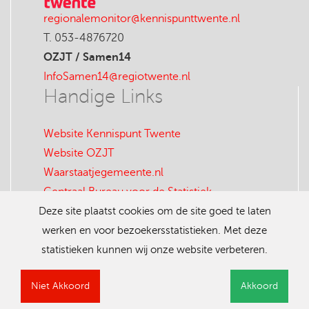
regionalemonitor@kennispunttwente.nl
T. 053-4876720
OZJT / Samen14
InfoSamen14@regiotwente.nl
Handige Links
Website Kennispunt Twente
Website OZJT
Waarstaatjegemeente.nl
Centraal Bureau voor de Statistiek
SamenTwente
Deze site plaatst cookies om de site goed te laten
werken en voor bezoekersstatistieken. Met deze
statistieken kunnen wij onze website verbeteren.
Niet Akkoord
Akkoord