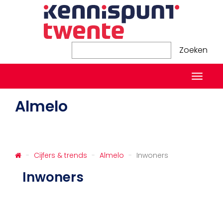
Zoeken
Zoeken
Naviga
in-/ui
Almelo
Cijfers & trends
Almelo
Inwoners
Inwoners