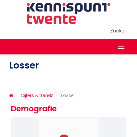
Zoeken
Zoeken
Naviga
in-/ui
Losser
Cijfers & trends
Losser
Demografie