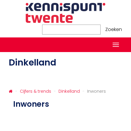
Zoeken
Zoeken
Naviga
in-/ui
Dinkelland
Cijfers & trends
Dinkelland
Inwoners
Inwoners