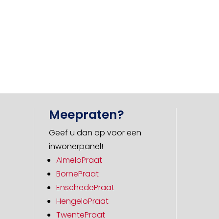
Meepraten?
Geef u dan op voor een
inwonerpanel!
AlmeloPraat
BornePraat
EnschedePraat
HengeloPraat
TwentePraat