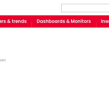
Zoeken
fers & trends
Dashboards & Monitors
Inw
wen