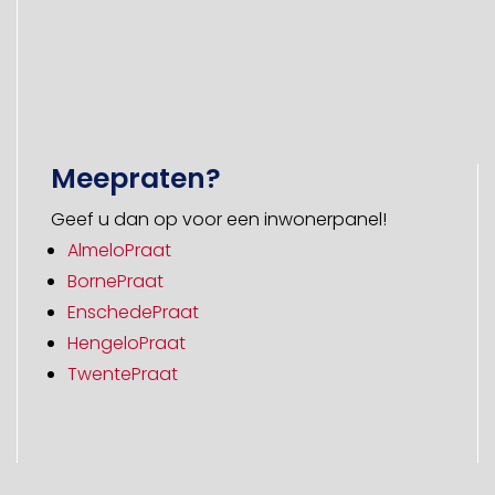
Meepraten?
Geef u dan op voor een inwonerpanel!
AlmeloPraat
BornePraat
EnschedePraat
HengeloPraat
TwentePraat