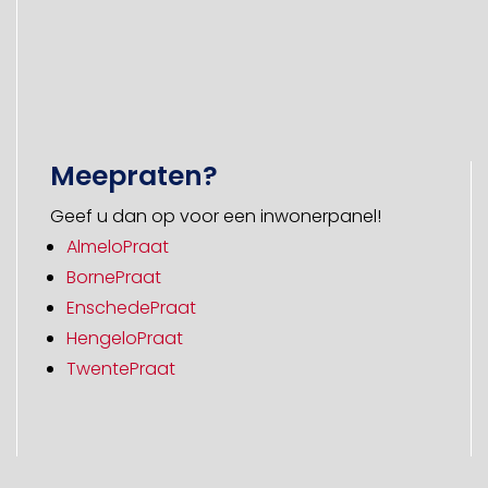
Meepraten?
Geef u dan op voor een inwonerpanel!
AlmeloPraat
BornePraat
EnschedePraat
HengeloPraat
TwentePraat