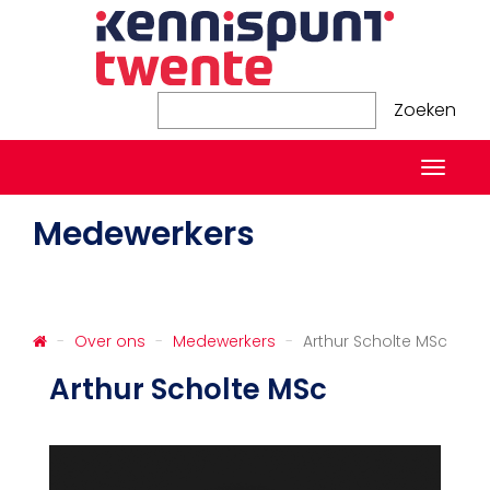
Zoeken
Zoeken
Naviga
in-/ui
Medewerkers
Over ons
Medewerkers
Arthur Scholte MSc
Arthur Scholte MSc