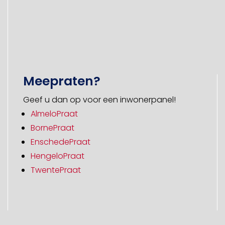
Meepraten?
Geef u dan op voor een inwonerpanel!
AlmeloPraat
BornePraat
EnschedePraat
HengeloPraat
TwentePraat