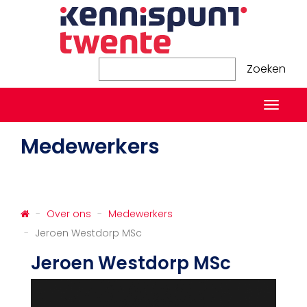
Zoeken
Zoeken
Naviga
in-/ui
Medewerkers
Over ons
Medewerkers
Jeroen Westdorp MSc
Jeroen Westdorp MSc