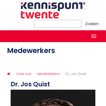
Zoeken
Zoeken
Naviga
in-/ui
Medewerkers
Over ons
Medewerkers
Dr. Jos Quist
Dr. Jos Quist