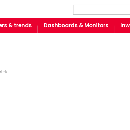
Zoeken
fers & trends
Dashboards & Monitors
Inw
link