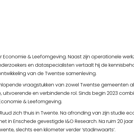
ter Economie & Leefomgeving. Naast zijn operationele wer
rzoekers en dataspecialisten vertaalt hij de kennisbeh
ontwikkeling van de Twentse samenleving.
teenlopende vraagstukken van zowel Twentse gemeenten als 
, uitvoerende en verbindende rol. Sinds begin 2023 combine
r Economie & Leefomgeving.
uud zich thuis in Twente. Na afronding van zijn studie e
j het in Enschede gevestigde I&O Research. Na ruim 20 jaar
ente, slechts een kilometer verder ‘stadinwaarts’.