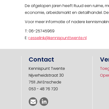
De afgelopen jaren heeft Ruud een ruime, mul
economie, arbeidsmarkt en detailhandel. Dez
Voor meer informatie of nadere kennismakin
T: 06-25745969
E:
r.esselink@kennispunttwente.nl
Contact
Ve
Kennispunt Twente
Toeg
Nijverheidstraat 30
Open
7511 JM Enschede
053 - 48 76 720