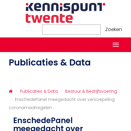
Zoeken
Zoeken
Naviga
in-/ui
Publicaties & Data
Publicaties & Data
Bestuur & Bedrijfsvoering
EnschedePanel meegedacht over versoepeling
coronamaatregelen
EnschedePanel
meegedacht over