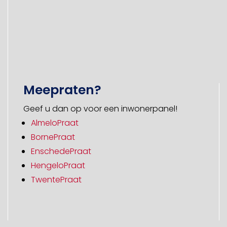
Meepraten?
Geef u dan op voor een inwonerpanel!
AlmeloPraat
BornePraat
EnschedePraat
HengeloPraat
TwentePraat