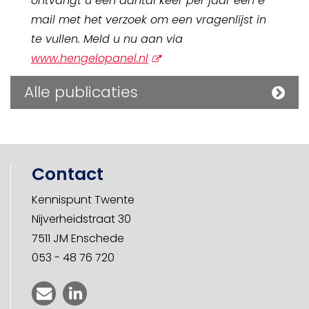
ontvangt u een aantal keer per jaar een e-
mail met het verzoek om een vragenlijst in
te vullen. Meld u nu aan via
opent
www.hengelopanel.nl
nieuw
Alle publicaties
scherm
Contact
Kennispunt Twente
Nijverheidstraat 30
7511 JM Enschede
053 - 48 76 720