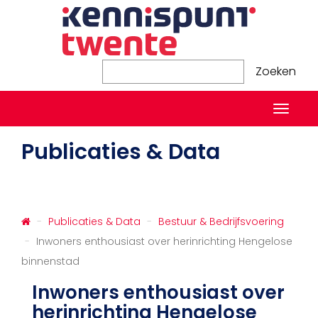
Zoeken
Zoeken
Naviga
in-/ui
Publicaties & Data
Publicaties & Data
Bestuur & Bedrijfsvoering
Inwoners enthousiast over herinrichting Hengelose
binnenstad
Inwoners enthousiast over
herinrichting Hengelose