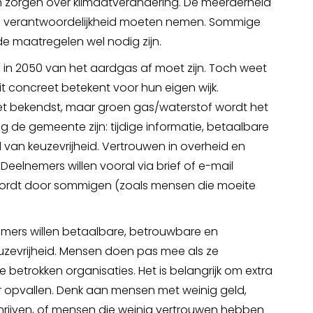
 zorgen over klimaatverandering. De meerderheid
erin verantwoordelijkheid moeten nemen. Sommige
de maatregelen wel nodig zijn.
in 2050 van het aardgas af moet zijn. Toch weet
t concreet betekent voor hun eigen wijk.
t bekendst, maar groen gas/waterstof wordt het
g de gemeente zijn: tijdige informatie, betaalbare
 van keuzevrijheid. Vertrouwen in overheid en
Deelnemers willen vooral via brief of e-mail
wordt door sommigen (zoals mensen die moeite
mers willen betaalbare, betrouwbare en
euzevrijheid. Mensen doen pas mee als ze
betrokken organisaties. Het is belangrijk om extra
opvallen. Denk aan mensen met weinig geld,
rijven, of mensen die weinig vertrouwen hebben