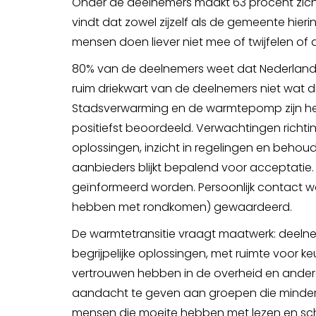
Onder de deelnemers maakt 63 procent zich
vindt dat zowel zijzelf als de gemeente hi
mensen doen liever niet mee of twijfelen of 
80% van de deelnemers weet dat Nederland 
ruim driekwart van de deelnemers niet wat di
Stadsverwarming en de warmtepomp zijn he
positiefst beoordeeld. Verwachtingen richtin
oplossingen, inzicht in regelingen en behoud
aanbieders blijkt bepalend voor acceptatie. 
geïnformeerd worden. Persoonlijk contact 
hebben met rondkomen) gewaardeerd.
De warmtetransitie vraagt maatwerk: deelne
begrijpelijke oplossingen, met ruimte voor k
vertrouwen hebben in de overheid en andere 
aandacht te geven aan groepen die minder 
mensen die moeite hebben met lezen en sch