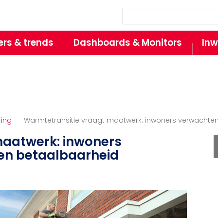
Zoeken
fers & trends
Dashboards & Monitors
Inw
ring
Warmtetransitie vraagt maatwerk: inwoners verwachten 
maatwerk: inwoners
 en betaalbaarheid