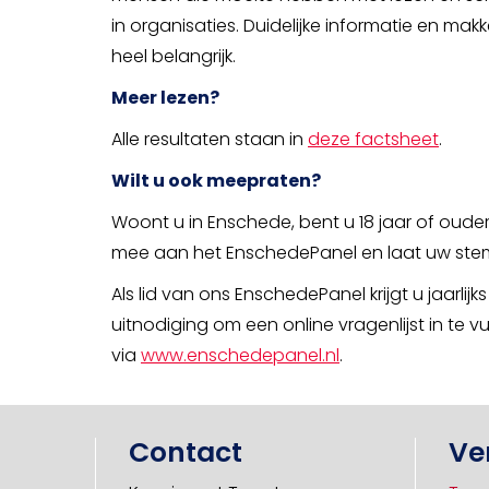
in organisaties. Duidelijke informatie en makk
heel belangrijk.
Meer lezen?
Alle resultaten staan in
deze factsheet
.
Wilt u ook meepraten?
Woont u in Enschede, bent u 18 jaar of oude
mee aan het EnschedePanel en laat uw ste
Als lid van ons EnschedePanel krijgt u jaarlij
uitnodiging om een online vragenlijst in te 
via
www.enschedepanel.nl
.
Contact
Ve