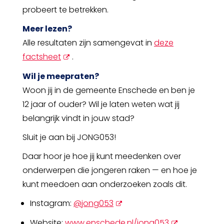
probeert te betrekken.
Meer lezen?
Alle resultaten zijn samengevat in
deze
opent
factsheet
.
nieuw
Wil je meepraten?
scherm
Woon jij in de gemeente Enschede en ben je
12 jaar of ouder? Wil je laten weten wat jij
belangrijk vindt in jouw stad?
Sluit je aan bij JONG053!
Daar hoor je hoe jij kunt meedenken over
onderwerpen die jongeren raken — en hoe je
kunt meedoen aan onderzoeken zoals dit.
opent
Instagram:
@jong053
nieuw
opent
Website:
www.enschede.nl/jong053