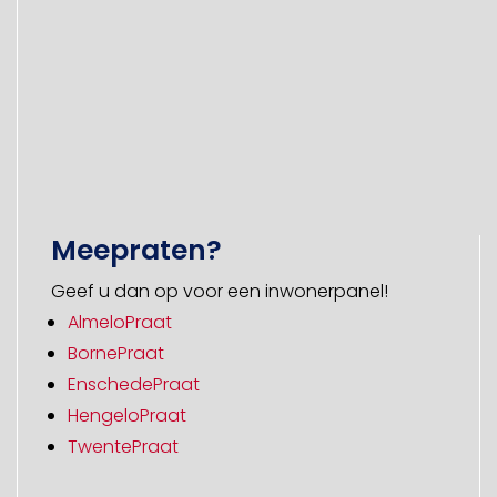
Meepraten?
Geef u dan op voor een inwonerpanel!
AlmeloPraat
BornePraat
EnschedePraat
HengeloPraat
TwentePraat