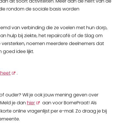
n dit soort activiteiten. Meer dan de helft van de
 die rondom de sociale basis worden
md van verbinding die ze voelen met hun dorp,
an hulp bij ziekte, het repaircafé of de Slag om
te versterken, noemen meerdere deelnemers dat
goed idee lijkt.
opent
sheet
.
nieuw
scherm
r of ouder? Wil je ook jouw mening geven over
opent
 Meld je dan
hier
aan voor BornePraat! Als
nieuw
korte online vragenlijst per e-mail. Zo draag je bij
scherm
gemeente.