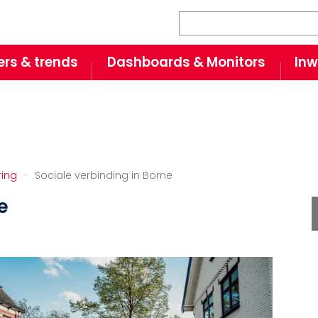
Zoeken
fers & trends
Dashboards & Monitors
Inw
ring
Sociale verbinding in Borne
e