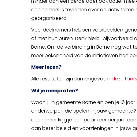
minder dan een derde doet ook actief mee aa
deelnemers is tevreden over de activiteiten
georganiseerd.
Veel deelnemers hebben voorbeelden genoe
of met hun buren. Denk hierbij bijvoorbeeld a
Borne. Om de verbinding in Borne nog wat 
meer bekendheid van de initiatieven hen een 
Meer lezen?
Alle resultaten zijn samengevat in
deze fact
Wil je meepraten?
Woon jij in gemeente Borne en ben je 16 jaa
onderwerpen die spelen in jouw gemeente?
deelnemer krijg je een paar keer per jaar een 
aan beter beleid en voorzieningen in jouw 