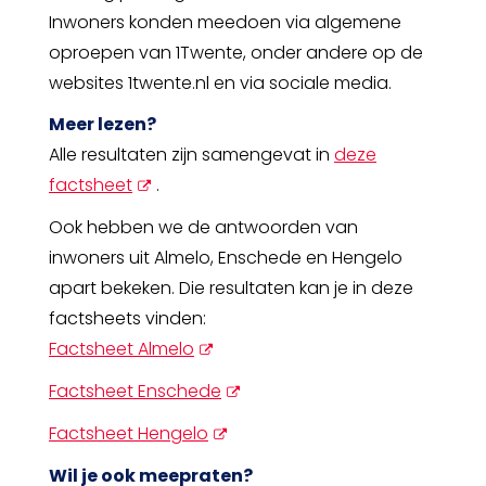
Inwoners konden meedoen via algemene
oproepen van 1Twente, onder andere op de
websites 1twente.nl en via sociale media.
Meer lezen?
Alle resultaten zijn samengevat in
deze
opent
factsheet
.
nieuw
Ook hebben we de antwoorden van
scherm
inwoners uit Almelo, Enschede en Hengelo
apart bekeken. Die resultaten kan je in deze
factsheets vinden:
opent
Factsheet Almelo
nieuw
opent
Factsheet Enschede
scherm
nieuw
opent
Factsheet Hengelo
scherm
nieuw
Wil je ook meepraten?