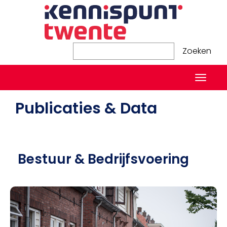
Zoeken
Zoeken
Naviga
in-/ui
Publicaties & Data
Bestuur & Bedrijfsvoering