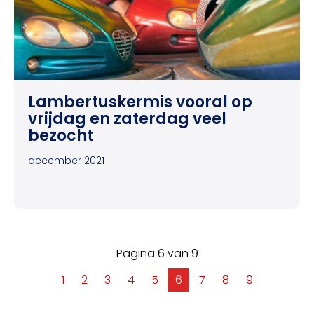
Lambertuskermis vooral op
vrijdag en zaterdag veel
bezocht
december 2021
Pagina 6 van 9
1
2
3
4
5
6
7
8
9